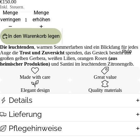
€150.00
Inkl. Steuern.
Menge
Menge
verringern
erhöhen
In den Warenkorb legen
Die leuchtenden
, warmen Sommerfarben sind ein Blickfang für jedes
Shop
Auge die
Trost und Zuversicht
spenden, das Gesteck besteht aus
großen gelben Gerbera, weißen Lilien, orangen Rosen
(aus
heimischer Produktion)
und Santini im leuchtendem Zitronengelb.
Made with care
Great value
Elegant design
Quality materials
Details
Lieferung
Pflegehinweise